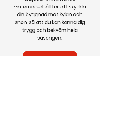
vinterunderhåll för att skydda
din byggnad mot kylan och
snön, så att du kan känna dig
trygg och bekväm hela
säsongen.
Läs mer
5
Fastighetsjour
När oväntade problem uppstår
är snabb hjälp avgörande. Vår