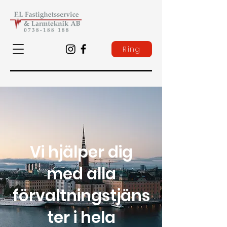
Ring
Vi hjälper dig
med alla
förvaltningstjäns
ter i hela